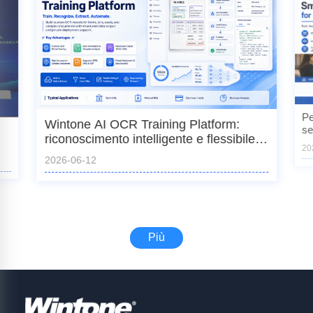
Pe
Wintone AI OCR Training Platform:
se
riconoscimento intelligente e flessibile
di
20
dei moduli aziendali
2026-06-12
Più