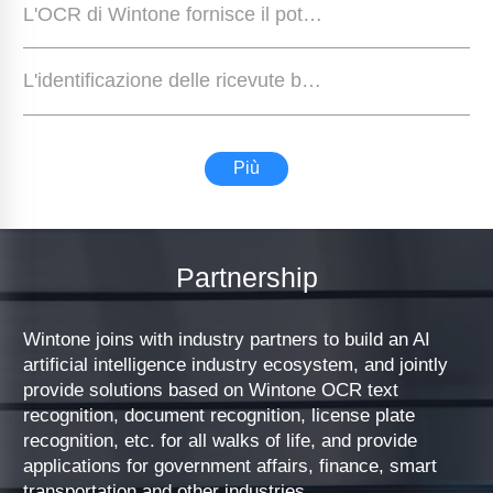
L'OCR di Wintone fornisce il potenziale per la digitalizzazione del sistema dei concessionari delle aziende
L'identificazione delle ricevute bancarie di Wintone nella finanza aziendale
Più
Partnership
Wintone joins with industry partners to build an AI
artificial intelligence industry ecosystem, and jointly
provide solutions based on Wintone OCR text
recognition, document recognition, license plate
recognition, etc. for all walks of life, and provide
applications for government affairs, finance, smart
transportation and other industries.