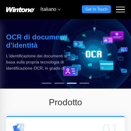
Italiano
Get In Touch
OCR di documenti
d'identità
L'identificazione dei documenti si
basa sulla propria tecnologia di
identificazione OCR, in grado di
identificare oltre 60 tipi di
documenti, tra cui carte d'identità
nazionali ed estere, carte bancarie,
licenze commerciali e passaporti di
oltre 200 paesi.
Prodotto
01