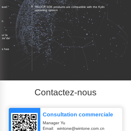
ravel
TH-OCR SDK products are compatible with the Kylin
operating system
Co.
sur la
aire de
ers has
Contactez-nous
Consultation commerciale
Manager Yu
Email:
wintone@wintone.com.cn