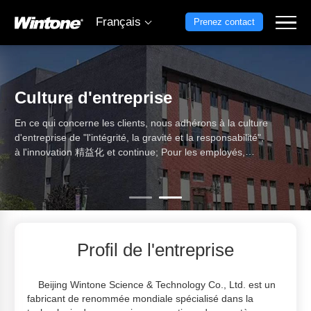
Français
Prenez contact
Culture d'entreprise
En ce qui concerne les clients, nous adhérons à la culture
d'entreprise de "l'intégrité, la gravité et la responsabilité",
à l'innovation 精益化 et continue; Pour les employés,
nous créons une atmosphère d'entreprise "saine et axée
sur l'apprentissage" et bâtissons une organisation
d'apprentissage stable; En ce qui concerne les produits,
nous adhérons aux exigences de contrôle de la qualité
de "sécurité, fiabilité et professionnalisme", et bâtissons
des marques sur la base de la qualité.
Profil de l'entreprise
Beijing Wintone Science & Technology Co., Ltd. est un
fabricant de renommée mondiale spécialisé dans la