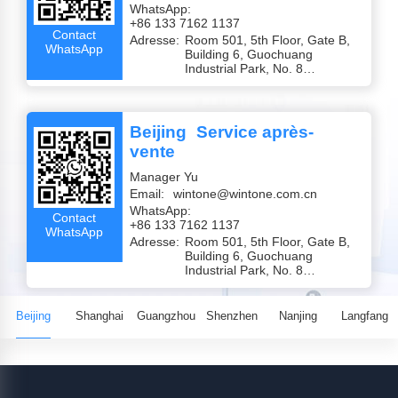
WhatsApp:
+86 133 7162 1137
Contact
Adresse:
Room 501, 5th Floor, Gate B,
WhatsApp
Building 6, Guochuang
Industrial Park, No. 8
Laiguangying West Road,
Chaoyang District, Beijing
Beijing
Service après-
vente
Manager Yu
Email:
wintone@wintone.com.cn
WhatsApp:
Contact
+86 133 7162 1137
WhatsApp
Adresse:
Room 501, 5th Floor, Gate B,
Building 6, Guochuang
Industrial Park, No. 8
Laiguangying West Road,
Chaoyang District, Beijing
Beijing
Shanghai
Guangzhou
Shenzhen
Nanjing
Langfang