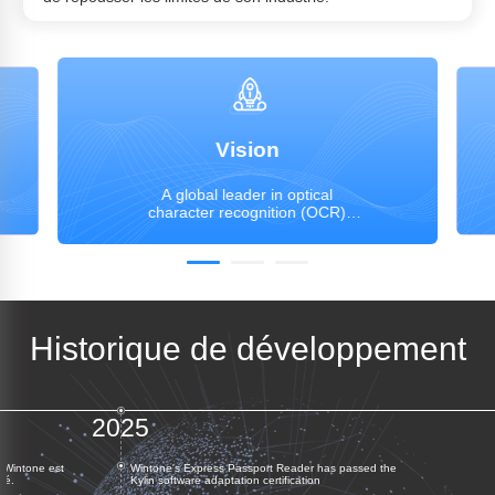
Vision
A global leader in optical
character recognition (OCR)
technology and intelligent image
processing technology.
Historique de développement
2025
 Wintone est
Wintone's Express Passport Reader has passed the
sé.
Kylin software adaptation certification