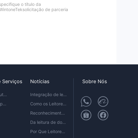
specifique o título da
ntoneTeksolicitação de parceria
 Serviços
Notícias
Sobre Nós
Driver do Produto / Pacote de Desenvolvimento
Integração de leitores de passaportes no ecossistema Apple
Catálogos e especificações em cores
Como os Leitores de Passaporte ER Melhoram a Eficiência do Check-In de Autoatendimento em Hotéis
p
Reconhecimento de Passaportes de Alto Desempenho para Dispositivos de Autoatendimento Baseados em Android
Da leitura de documentos à conexão de jornadas: como a verificação de identidade está evoluindo no setor global de viagens
Por Que Leitores de Passaporte São Essenciais Para Caixas de Câmbio Self-Service