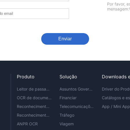
Por favor, e
mensagem:Wi
Enviar
Produto
Solução
Downloads e
Leitor de passaportes
Assuntos Governamentais
OCR de documento de identidade
Financiar
Reconhecimento de texto OCR
Telecomunicações
App / Mini Ap
Reconhecimento de faturas OCR
Tráfego
ANPR OCR
Viagem