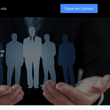
 nós
Fique em Contato
-se
cê