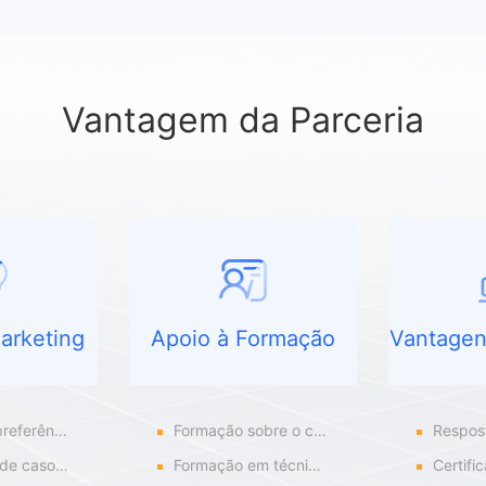
Vantagem da Parceria
arketing
Apoio à Formação
Vantagen
romoção do produto
Formação sobre o conceito e operação do produto
Resposta 
entes cooperativos
Formação em técnicas de vendas
Certificado de E