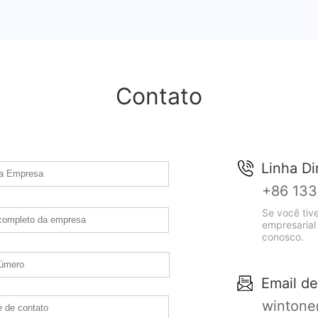
Contato
Linha Di
+86 133
Se você tiv
empresarial
conosco.
Email de
wintone