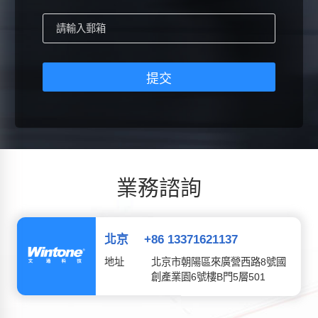
提交
業務諮詢
北京
+86 13371621137
地址
北京市朝陽區來廣營西路8號國
創產業園6號樓B門5層501