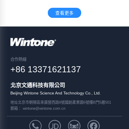
查看更多
合作熱線
+86 13371621137
北京文通科技有限公司
Beijing Wintone Science And Technology Co., Ltd.
地址
北京市朝陽區來廣營西路8號國創產業園6號樓B門5層501
郵箱：
wintone@wintone.com.cn