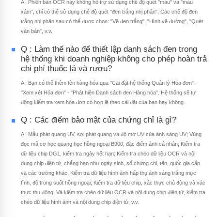
A : Phiên bản OCR này không hỗ trợ sử dụng chế độ quét "màu" và "màu
xám", chỉ có thể sử dụng chế độ quét "đen trắng nhị phân". Các chế độ đen
trắng nhị phân sau có thể được chọn: "Vẽ đen trắng", "Hình vẽ đường", "Quét
văn bản", v.v.
Q : Làm thế nào để thiết lập danh sách đen trong
hệ thống khi doanh nghiệp không cho phép hoàn trả
chi phí thuốc lá và rượu?
A : Bạn có thể thêm tên hàng hóa qua "Cài đặt hệ thống Quản lý Hóa đơn" -
"Xem xét Hóa đơn" - "Phát hiện Danh sách đen Hàng hóa". Hệ thống sẽ tự
động kiểm tra xem hóa đơn có hợp lệ theo cài đặt của bạn hay không.
Q : Các điểm bảo mật của chứng chỉ là gì?
A : Mẫu phát quang UV, sợi phát quang và độ mờ UV của ánh sáng UV; Vùng
đọc mã cơ học quang học hồng ngoại B900, đặc điểm ảnh cá nhân; Kiểm tra
dữ liệu chip DG1, kiểm tra ngày hết hạn; Kiểm tra chéo dữ liệu OCR và nội
dung chip điện tử, chẳng hạn như ngày sinh, số chứng chỉ, tên, quốc gia cấp
và các trường khác; Kiểm tra dữ liệu hình ảnh hấp thụ ánh sáng trắng mực
tĩnh, độ trong suốt hồng ngoại; Kiểm tra dữ liệu chip, xác thực chủ động và xác
thực thụ động; Và kiểm tra chéo dữ liệu OCR và nội dung chip điện tử, kiểm tra
chéo dữ liệu hình ảnh và nội dung chip điện tử, v.v.