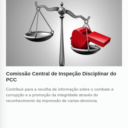
Comissão Central de Inspeção Disciplinar do
Re
PCC
si
do
Contribuir para a recolha de informação sobre o combate à
corrupção e a promoção da integridade através do
O s
reconhecimento da impressão de cartas-denúncia.
inf
inc
int