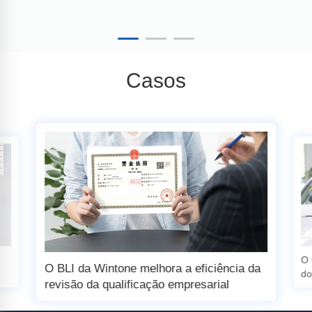
Casos
O 
O BLI da Wintone melhora a eficiência da
do
revisão da qualificação empresarial